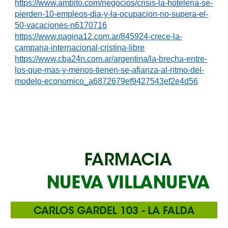
https://www.ambito.com/negocios/crisis-la-hoteleria-se-
pierden-10-empleos-dia-y-la-ocupacion-no-supera-el-
50-vacaciones-n6170716
https://www.pagina12.com.ar/845924-crece-la-
campana-internacional-cristina-libre
https://www.cba24n.com.ar/argentina/la-brecha-entre-
los-que-mas-y-menos-tienen-se-afianza-al-ritmo-del-
modelo-economico_a6872679ef9427543ef2e4d56