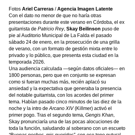
Fotos
Ariel Carreras
/
Agencia Imagen Latente
Con el dato no menor de que no haría otras
presentaciones durante este verano en Córdoba, el ex
guitarrista de
Patricio Rey
,
Skay Beilinson
puso de
pie al Auditorio Municipal de La Falda el pasado
sábado 24 de enero, en la prosecución de una grilla
de verano, con un formato de gestión mixta entre lo
privado y lo público, que presenta esta ciudad en la
temporada 2026.
Una audiencia calculada —según datos oficiales— en
1800 personas, pero que en conjunto se expresan
como si fueran muchas más, recién aplacó su
ansiedad y la expectativa que generaba la presencia
del notable guitarrista, con los acordes del primer
tema. Habían pasado cinco minutos de las diez de la
noche y la intro de
Arcano XIV
(Killmer) activó el
primer pogo. Tras el segundo tema,
Gengis Khan
,
Skay pronunciaría una de las pocas alocuciones de
toda la función, saludando al soberano con un escueto
“Buenas noches, mis queridos”
, con ese tono gutural