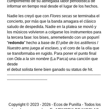
cumplimiento de su abnegada labor periodística de
informar en tiempo real desde el lugar de los hechos.
Nadie les creyó que con
Flores secas
se terminaba el
concierto, por más que la banda amagara el clásico
saludo de despedida. Nadie en la platea se movió y
los músicos volvieron a colgarse los instrumentos para
la tercera fase: los bises, arremetiendo con un popurrí
“
redondo
” hecho a base de
El pibe de los astilleros
/
Nuestro amo juega al esclavo
, y el coro de la olla que
se transformaba en rugido. Para poner el punto final
con
Oda a la sin nombre
(La Parca) una canción que
desde
el debut solista tiene bien ganado su status de hit.
-----------------------------------------------------------------------------
---------------------------------
Copyright © 20
23 -
202
-
Ecos de Punilla
- Todos los
6