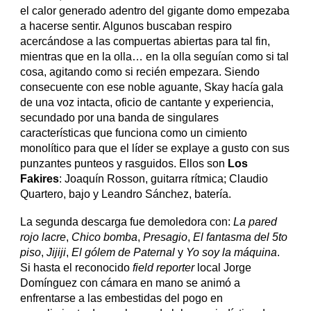
el calor generado adentro del gigante domo empezaba
a hacerse sentir. Algunos buscaban respiro
acercándose a las compuertas abiertas para tal fin,
mientras que en la olla… en la olla seguían como si tal
cosa, agitando como si recién empezara. Siendo
consecuente con ese noble aguante, Skay hacía gala
de una voz intacta, oficio de cantante y experiencia,
secundado por una banda de singulares
características que funciona como un cimiento
monolítico para que el líder se explaye a gusto con sus
punzantes punteos y rasguidos. Ellos son
Los
Fakires
: Joaquín Rosson, guitarra rítmica; Claudio
Quartero, bajo y Leandro Sánchez, batería.
La segunda descarga fue demoledora con:
La pared
rojo lacre
,
Chico bomba
,
Presagio
,
El fantasma del 5to
piso
,
Jijiji
,
El gólem de Paternal
y
Yo soy la máquina
.
Si hasta el reconocido
field reporter
local Jorge
Domínguez con cámara en mano se animó a
enfrentarse a las embestidas del pogo en